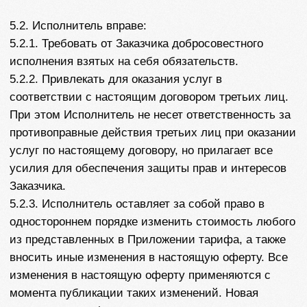
8. ОТВЕТСВЕННОСТЬ СТОРОН
8.1. Исполнитель не несет ответственности за
невозможность оказания услуг Заказчику по
причинам, не зависящим от Исполнителя, а именно:
8.1.1. В случае отказа в выдаче визы, увеличения
сроков рассмотрения запросов, невыдачи или
несвоевременной выдачи визы Посольством/
Консульством на любых основаниях;
8.1.2. Если в соответствии с решением Посольств
или других официальных служб происходит
увеличение сроков/задержка оформления выездных
документов;
8.1.3. Если происходит возврат поданных
документов государственным органам в порядке
отказа по формальным или иным основаниям, не
зависящим от действия или действия исполнителя
в рамках действующего законодательства РФ,
поскольку принятие и выдача документов является
прерогативой государственных органов;
8.1.4. Если Заказчик по своему усмотрению не
воспользовался предоставленными услугами;
8.1.5. В случае действий иммиграционных и
таможенных служб России и иностранных
государств, либо в случае иных действий
официальных органов или властей России и