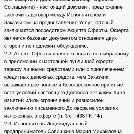
совершившее акцепт настоящей оферты.
2.5. Услуга - предоставляемые на возмездной
основе услуги по содействию в оформлении
выездных документов, под которыми понимается:
- въездная виза в следующие страны: США, страны
Шенгенского соглашения, Кипр, Китай, Япония,
Австралия, Новая Зеландия, Сингапур,
Великобритания, Канада;
- загранпаспорт для граждан РФ;
- карта АТЭС.
3. ПРЕДМЕТ ДОГОВОРА
3.1. Предметом настоящей оферты является
возмездное оказание Заказчику услуг по
содействию в оформлении выездных документов,
под которыми понимается:
- въездная виза, а именно : США, страны
Шенгенского соглашения, Болгария, Кипр, Китай,
Япония, Австралия, Новая Зеландия, Сингапур,
Великобритания;
- загранпаспорт для граждан РФ;
- карта АТЭС.
3.2. Исполнитель от своего имени, но за счет