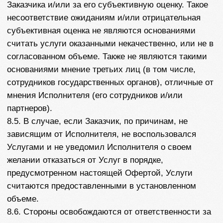
Социальные сети
Telegram
YouTube
Все права защищены. Copyright ©2025-2026
ИП САВИШКИНА МАРИЯ
МИХАЙЛОВНА ИНН 583605442999
ОГРНИП 325580000009768
Политика обработки данных
Условия оферты
Согласие на обработку персональных данных
несовершеннолетних
Согласие на обработку персональных данных