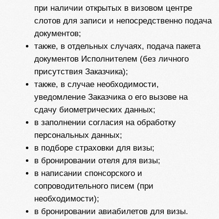
4.2. В течение 2 (Двух) рабочих дней Исполнитель
направляет на указанный Заказчиком,
акцептовавшим настоящую публичную оферту,
адрес электронной почты (e-mail) или месенджер
список документов, необходимых для оказания
выбранной Заказчиком услуги.
4.3. После получения полного пакета документов
Исполнитель в течение 2 (Двух) рабочих дней
приступает к оказанию услуги. В случае отсутствия
одного или нескольких из перечисленных в
вышеуказанном списке документов Исполнитель не
приступает к оказанию услуг до получения от
Заказчика полного комплекта документов.
В процессе работы Исполнитель запрашивает у
Заказчика следующие документы:
паспорта (Российский и загранпаспорт нового
или старого образца, действительный в
момент оформления);
Фотография;
фото/скан прошлых виз, если такие имеются;
справки с места работы/учебы;
банковские выписки и справки о состоянии