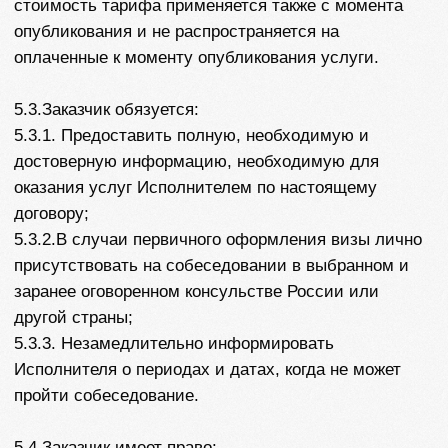
зарубежных стран, препятствующих осуществлению
поездки клиента с оформленной визой;
8.1.6. В случае покупки Заказчиком авиабилетов,
бронирования отельного и экскурсионного
обслуживания и прочих услуг до получения
выездных Документов;
8.1.7. В случае допущения работниками Посольств/
Консульств ошибок при открытии визы (изменения
дат поездки, уменьшение количества въездов, иные
ошибки в оформленной визе и т.д.);
8.1.8. Вследствие недобросовестных действий
курьерских служб, за потерю документов или
отправку по ошибочному адресу.
8.2. Заказчик несет ответственность за
своевременную подачу необходимых и достоверных
сведений и документов для оформления
туристической визы, своевременную оплату по
оказанию услуг, предоставляемых Исполнителем
согласно условиям Договора.
8.3. Заказчик несет ответственность в случае
своевременного непредставления информации.
Таким образом если назначенная дата
собеседования не подходит Заказчику, о чем он
заранее не сообщил, запись не может быть