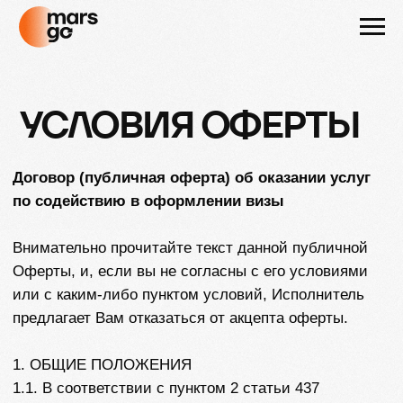
УСЛОВИЯ ОФЕРТЫ
Договор (публичная оферта) об оказании услуг
по содействию в оформлении визы
Внимательно прочитайте текст данной публичной
Оферты, и, если вы не согласны с его условиями
или с каким-либо пунктом условий, Исполнитель
предлагает Вам отказаться от акцепта оферты.
1. ОБЩИЕ ПОЛОЖЕНИЯ
1.1. В соответствии с пунктом 2 статьи 437
Гражданского кодекса Российской Федерации (далее
- ГК РФ), оферта — это содержащее все
существенные условия договора предложение, из
которого усматривается воля лица, делающего
предложение, заключить договор на указанных в
предложении условиях. Волеизъявление лица,
которому адресована оферта, о ее принятии (п. 1 ст.