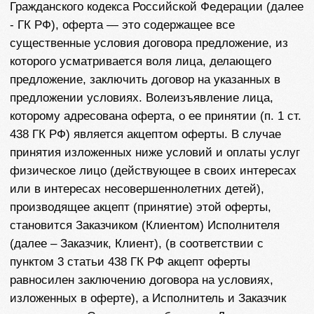
438 ГК РФ) является акцептом оферты. В случае
принятия изложенных ниже условий и оплаты услуг
физическое лицо (действующее в своих интересах
или в интересах несовершеннолетних детей),
производящее акцепт (принятие) этой оферты,
становится Заказчиком (Клиентом) Исполнителя
(далее – Заказчик, Клиент), (в соответствии с
пунктом 3 статьи 438 ГК РФ акцепт оферты
равносилен заключению договора на условиях,
изложенных в оферте), а Исполнитель и Заказчик
совместно — Сторонами публичного Договора.
1.2. Настоящая публичная оферта размещена
Индивидуальным предпринимателем Савишкиной
Марией Михайловной ИНН 583605442999, ОГРН/
ОГРНИП 325580000009768, по ссылке:
https://marsgo-travel.com/offer_terms
и находится в
открытом доступе и адресована физическим лицам,
достигшим возраста 18 лет, заключить договор на
оказание услуг по содействию в оформлении
выездных документов, желающим выехать за рубеж
(Заказчик).
2. ТЕРМИНЫ И ОПРЕДЕЛЕНИЯ
В настоящем договоре, если из его текста прямо не