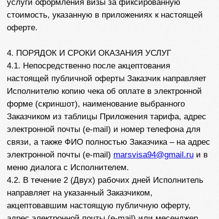
обоснованные доказательства, подтверждающие
требование.
При отсутствии таких возражений в указанный срок
услуги по договору считаются оказанными
качественно и в надлежащие сроки и принятыми
Заказчиком. Договор признается сторонами
исполненным.
5. ПРАВА И ОБЯЗАННОСТИ СТОРОН
5.1. Исполнитель обязуется:
5.1.1. Консультировать Заказчика по вопросам
заполнения анкет и сбора документов;
5.1.2. Предоставлять Заказчику по его запросу
актуальную информацию о текущих сроках и этапах
выполнения услуг по оформлению визы, в том
числе о сроках записи на собеседование;
5.1.3. Информировать Заказчика в случае
требования Посольством/Консульством
дополнительных документов или вызове Заказчика
на собеседование;
5.1.4. Сохранять конфиденциальную информацию,
полученную от Заказчика, при оказании
информационно-консультационных услуг по
настоящему договору.