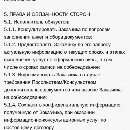
на официальном сайте Исполнителя
https://marsgo-
travel.com/main
.
6.2. Ознакомившись с Тарифами Клиент производит
оплату Услуг. Оплата осуществляется на основе
предоплаты - авансовым платежом в размере 100%
согласно действующим Тарифам, путем
перечисления по реквизитам, направленным
Заказчику, либо на основании выставленного счета.
6.3. В случае отказа в визе, стоимость договора
возврату не подлежит. Услуги Исполнителя
считаются оказанными в полном объеме.
6.4. Моментом оплаты считается поступление
денежных средств на расчетный счет Исполнителя.
7. ПОРЯДОК РАСТОРЖЕНИЯ ДОГОВОРА И
ВОЗВРАТА ДЕНЕЖНЫХ СРЕДСТВ
7.1.Стороны вправе изменить или расторгнуть
настоящий Договор в связи со следующими
обстоятельствами:
7.1.1. По соглашению Сторон;
7.1.2. По инициативе Исполнителя: в случае
нарушения Заказчиком п.4.3. настоящей оферты –
не предоставления Заказчиком пакета документов в
течение 30 (Тридцати) календарных дней с даты