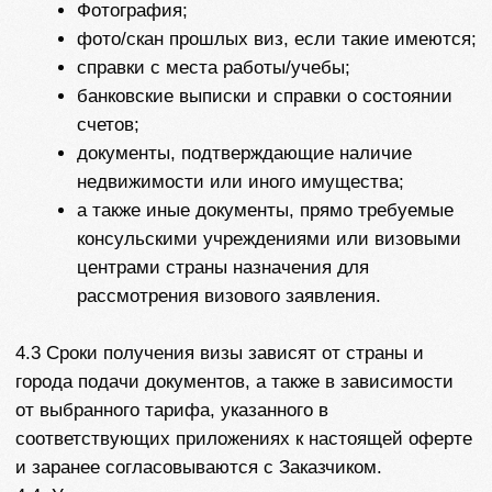
противоправные действия третьих лиц при оказании
услуг по настоящему договору, но прилагает все
усилия для обеспечения защиты прав и интересов
Заказчика.
5.2.3. Исполнитель оставляет за собой право в
одностороннем порядке изменить стоимость любого
из представленных в Приложении тарифа, а также
вносить иные изменения в настоящую оферту. Все
изменения в настоящую оферту применяются с
момента публикации таких изменений. Новая
стоимость тарифа применяется также с момента
опубликования и не распространяется на
оплаченные к моменту опубликования услуги.
5.3.Заказчик обязуется:
5.3.1. Предоставить полную, необходимую и
достоверную информацию, необходимую для
оказания услуг Исполнителем по настоящему
договору;
5.3.2.В случаи первичного оформления визы лично
присутствовать на собеседовании в выбранном и
заранее оговоренном консульстве России или
другой страны;
5.3.3. Незамедлительно информировать