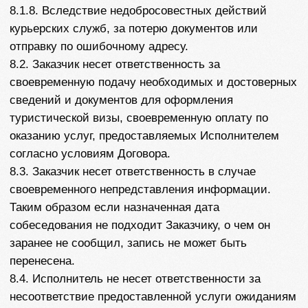
Mars Go
О компании
MarsGo в сми
Контакты
Услуги
Американская виза
Шенгенская виза
Австралийская виза
Японская виза
Британская виза
Виза в Новую Зеландию
Канадская виза
Визы в другие страны
ВНЖ
Зарубежные банковские карты
Авторские туры