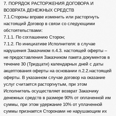
9. РАЗРЕШЕНИЕ СПОРОВ
9.1. Все споры и разногласия, возникающие при
исполнении Сторонами обязательств по
настоящему Договору, решаются путем переговоров.
9.2. Претензии, связанные с исполнением
обязательств по Договору, направляются Сторонами
друг другу заказной корреспонденцией с
уведомлением о вручении. Претензия Клиента
также может быть направлена на адрес электронной
почты Исполнителя
marsvisa94@gmail.ru
. Срок
рассмотрения претензии составляет 15 (десять)
календарных дней, исчисляемых с даты получения
претензии другой Стороной.
9.3. В случае если Стороны не придут к
соглашению, споры подлежат рассмотрению в
порядке, предусмотренном действующим
законодательством РФ. Споры между сторонами,
являющимися юридическими лицами и/или
индивидуальными предпринимателями, подлежат
рассмотрению в Арбитражном суде Пензенской
области. Споры с участием физических лиц
подлежат рассмотрению в Первомайском районном
суде г. Пензы. суде общей юрисдикции по месту