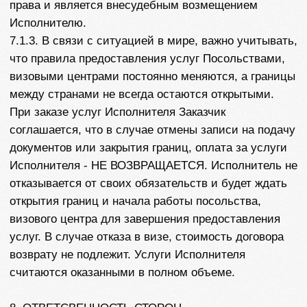
нахождения ответчика, если иное не установлено
законом. В случае цены иска до 100 тыс. руб. –
судебный участок №3 Первомайского района г.
Пензы.
10. ЗАКЛЮЧИТЕЛЬНЫЕ ПОЛОЖЕНИЯ
10.1. Настоящий договор вступает в силу с момента
акцепта Заказчика в соответствии с п.2.2. договора и
действует до полного исполнения обязательств
сторонами.
10.2. Настоящим стороны пришли к соглашению не
применять к правоотношениям, возникшим в
результате акцептования настоящей оферты,
положений ст. 317.1 Гражданского кодекса
Российской Федерации.
12. РЕКВИЗИТЫ ИСПОЛНИТЕЛЯ
ИНДИВИДУАЛЬНЫЙ ПРЕДПРИНИМАТЕЛЬ
САВИШКИНА МАРИЯ МИХАЙЛОВНА
Юридический адрес
440068, РОССИЯ, ПЕНЗЕНСКАЯ ОБЛ, Г ПЕНЗА, УЛ