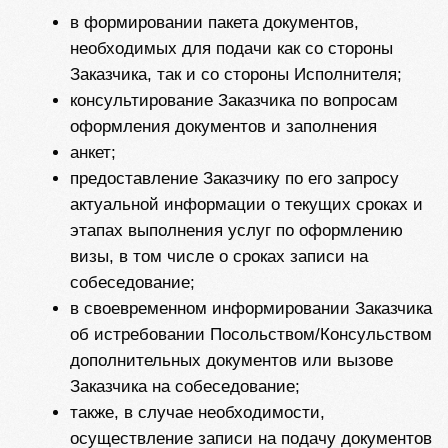
документов в согласованный сторонами срок.
3.5. Принятие настоящей Оферты означает, что
Заказчик, в необходимой для него степени,
ознакомился с условиями настоящего договора
(далее - Оферты) и условиями оказания услуг.
Исполнитель не может гарантировать 100%
получение визы, так как решение о выдачи
принимает визовый офицер.
3.6. В соответствии с предметом настоящего
Договора, Исполнитель предоставляет Заказчику
услуги оформления визы за фиксированную
стоимость, указанную в приложениях к настоящей
оферте.
4. ПОРЯДОК И СРОКИ ОКАЗАНИЯ УСЛУГ
4.1. Непосредственно после акцептования
настоящей публичной оферты Заказчик направляет
Исполнителю копию чека об оплате в электронной
форме (скриншот), наименование выбранного
Заказчиком из таблицы Приложения тарифа, адрес
электронной почты (e-mail) и номер телефона для
связи, а также ФИО полностью Заказчика – на адрес
электронной почты (e-mail)
marsvisa94@gmail.ru
и в
меню диалога с Исполнителем.