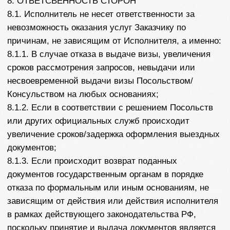
ИВАНОВСКАЯ, Д 156, КВ 72
ИНН 583605442999
ОГРН/ОГРНИП 325580000009768
Расчетный счет 40802810900007921829
Банк АО «ТБанк»
ИНН банка 7710140679
БИК банка 044525974
Корреспондентский счет банка
30101810145250000974
Тел: 89875153598
Email:
marsvisa94@gmail.ru