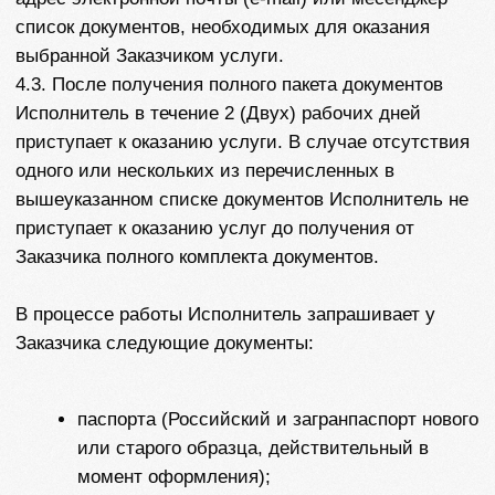
5.1.5. Соблюдать требования законодательства,
касающиеся обработки, передачи и защиты
персональных данных Заказчика.
5.1.6. По запросу Заказчика оказать услугу Перенос
кейса за дополнительную плату.
В услугу Перенос кейса входят следующие услуги:
1) запись на собеседование в новую страну;
2) редактирование анкеты;
3) содействие в оплате консульского сбора (если
такое содействие требуется Заказчику);
4) подготовка к проведению собеседования.
В данном случае Заказчик дополнительно
оплачивает тариф:
- Для визы США в размере 15000 рублей;
- Для шенгенской визы размер оплаты будет
зависеть от стоимости услуг на момент обращения.
Консульский сбор оплачивается дополнительно.
5.2. Исполнитель вправе:
5.2.1. Требовать от Заказчика добросовестного
исполнения взятых на себя обязательств.
5.2.2. Привлекать для оказания услуг в
соответствии с настоящим договором третьих лиц.
При этом Исполнитель не несет ответственность за