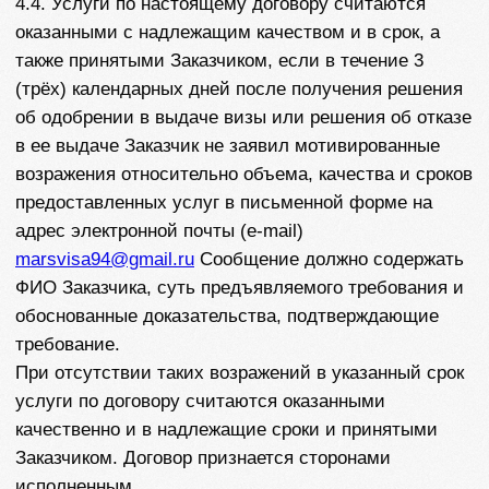
Исполнителя о периодах и датах, когда не может
пройти собеседование.
5.4.Заказчик имеет право:
5.4.1. Потребовать возврата оплаченных денежных
средств, в течение 3 (трех) календарных дней с
момента оплаты услуг.
5.4.2.Обратиться к Исполнителю с письменным
заявлением о переносе сроков оказания оплаченных
услуг по настоящему договору с приложением
документов, подтверждающих невозможность
получения услуг в настоящий момент. При
отсутствии возможности изменить сроки оказания
услуг Исполнитель сообщает об этом Заказчику
путем направления соответствующего сообщения на
электронную почту или мессенджер Заказчика.
6.СТОИМОСТЬ УСЛУГ И ПОРЯДОК ОПЛАТЫ
6.1.Стоимость услуг по настоящему договору
определяется в соответствии с выбранным тарифом
Заказчика и указана в соответствующих
приложениях к настоящей оферте, которые
направляются Клиенту в переписке на электронную
почту или через мессенджеры, или же размещаются