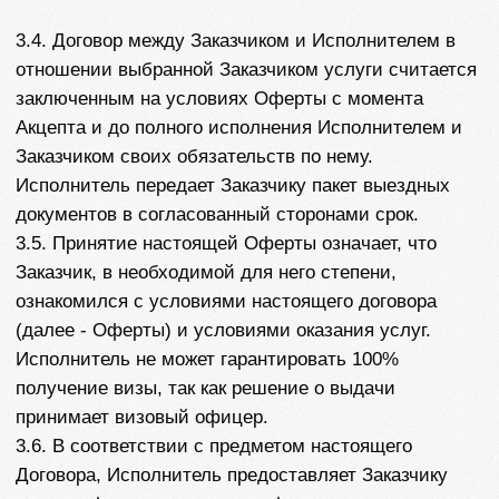
счетов;
документы, подтверждающие наличие
недвижимости или иного имущества;
а также иные документы, прямо требуемые
консульскими учреждениями или визовыми
центрами страны назначения для
рассмотрения визового заявления.
4.3 Сроки получения визы зависят от страны и
города подачи документов, а также в зависимости
от выбранного тарифа, указанного в
соответствующих приложениях к настоящей оферте
и заранее согласовываются с Заказчиком.
4.4. Услуги по настоящему договору считаются
оказанными с надлежащим качеством и в срок, а
также принятыми Заказчиком, если в течение 3
(трёх) календарных дней после получения решения
об одобрении в выдаче визы или решения об отказе
в ее выдаче Заказчик не заявил мотивированные
возражения относительно объема, качества и сроков
предоставленных услуг в письменной форме на
адрес электронной почты (e-mail)
marsvisa94@gmail.ru
Сообщение должно содержать
ФИО Заказчика, суть предъявляемого требования и