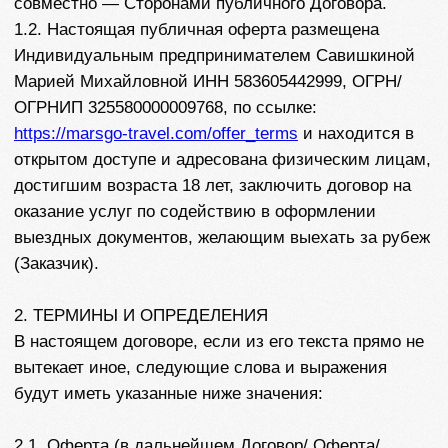
вытекает иное, следующие слова и выражения
будут иметь указанные ниже значения:
2.1. Оферта (в дальнейшем Договор/ Оферта/
Соглашение) - настоящий документ, предложение
заключить договор между Исполнителем и
Заказчиком на предоставление Услуг, который
заключается посредством Акцепта Оферты. Оферта
является базовым документом отношения двух
сторон и не подлежит обсуждению.
2.2. Акцепт Оферты является оплата по выбранному
в приложении к настоящей публичной оферте
тарифу личными средствами или с привлечением
кредитных денежных средств, чем Заказчик
выражает свое полное и безоговорочное принятие
всех условий настоящего Договора без каких-либо
изъятий и/или ограничений и равносилен
заключению письменного Договора на условиях,
изложенных в оферте (п. 3 ст. 438 ГК РФ).
2.3. Исполнитель Индивидуальный
предприниматель Савишкина Мария Михайловна
ИНН 583605442999, ОГРН/ОГРНИП
325580000009768.
2.4.Заказчик физическое лицо старше 18 лет,