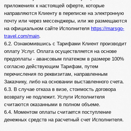
каждая из сторон принимает на себя свой риск
последствия форс-мажорных обстоятельств. О
возникновении таких обстоятельств Исполнитель
обязан уведомить Заказчика путем размещения
информации на Сайте, а Заказчик обязан направить
Исполнителю письмо на электронную почту
marsvisa94@gmail.ru
c указанием в строке Тема
«Форс-мажор». Под обстоятельствами
непреодолимой силы (форс-мажорными
обстоятельствами) Стороны понимают: пожар,
наводнение, землетрясение, забастовки и другие
стихийные бедствия, война и военные действия,
вступление в силу нормативных правовых актов и
актов применения права, препятствующих
исполнению обязательств, если
вышеперечисленные обстоятельства находятся вне
контроля Сторон, препятствуют выполнению
настоящего договора и возникли после заключения
настоящего договора.
8.7.Если любое из перечисленных обстоятельств
непосредственно повлияло на исполнение
обязательств сторонами, то срок исполнения
обязательств соразмерно отодвигается на время
действия соответствующего обстоятельства.