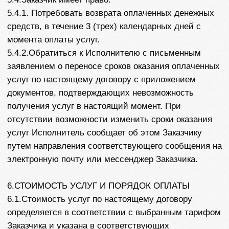
перенесена.
8.4. Исполнитель не несет ответственности за
несоответствие предоставленной услуги ожиданиям
Заказчика и/или за его субъективную оценку. Такое
несоответствие ожиданиям и/или отрицательная
субъективная оценка не являются основаниями
считать услуги оказанными некачественно, или не в
согласованном объеме. Также не являются такими
основаниями мнение третьих лиц (в том числе,
сотрудников государственных органов), отличные от
мнения Исполнителя (его сотрудников и/или
партнеров).
8.5. В случае, если Заказчик, по причинам, не
зависящим от Исполнителя, не воспользовался
Услугами и не уведомил Исполнителя о своем
желании отказаться от Услуг в порядке,
предусмотренном настоящей Офертой, Услуги
считаются предоставленными в установленном
объеме.
8.6. Стороны освобождаются от ответственности за
неисполнение или ненадлежащее исполнение
обязательств по настоящему договору на время
действия непреодолимой силы. В течение этого
времени стороны не имеют взаимных претензий, и