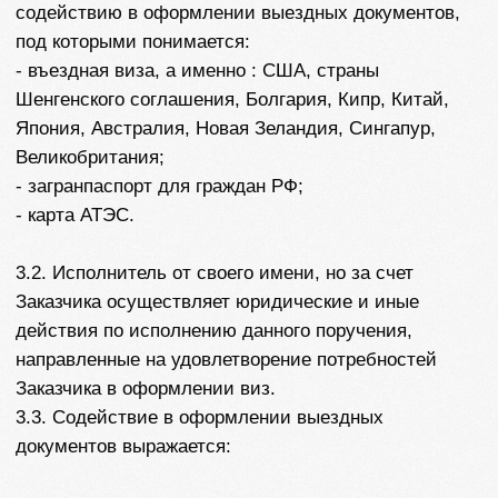
при наличии открытых в визовом центре
слотов для записи и непосредственно подача
документов;
также, в отдельных случаях, подача пакета
документов Исполнителем (без личного
присутствия Заказчика);
также, в случае необходимости,
уведомление Заказчика о его вызове на
сдачу биометрических данных;
в заполнении согласия на обработку
персональных данных;
в подборе страховки для визы;
в бронировании отеля для визы;
в написании спонсорского и
сопроводительного писем (при
необходимости);
в бронировании авиабилетов для визы.
3.4. Договор между Заказчиком и Исполнителем в
отношении выбранной Заказчиком услуги считается
заключенным на условиях Оферты с момента
Акцепта и до полного исполнения Исполнителем и
Заказчиком своих обязательств по нему.
Исполнитель передает Заказчику пакет выездных