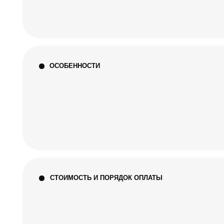
поэт
хода
дней
В не
такж
заяв
Стои
СТОИМОСТЬ И ПОРЯДОК ОПЛАТЫ
пред
у за
Стоим
выку
пред