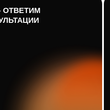
Я ознакомлен
данных
и даю
персональны
Я даю соглас
рекламных со
рождения) на
быть отозван