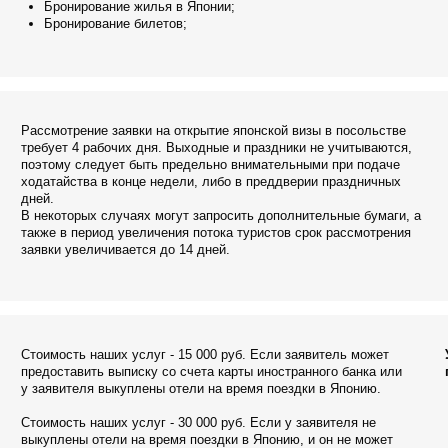
ому следует быть предельно внимательными при подаче
тайства в конце недели, либо в преддверии праздничных
.
которых случаях могут запросить дополнительные бумаги, а
е в период увеличения потока туристов срок рассмотрения
ки увеличивается до 14 дней.
мость наших услуг - 15 000 руб. Если заявитель может
Услуга по офор
оставить выписку со счета карты иностранного банка или
полном обьеме 
явителя выкуплены отели на время поездки в Японию.
ость наших услуг - 30 000 руб. Если у заявителя не
плены отели на время поездки в Японию, и он не может
оставить выписку со счета карты иностранного банка.