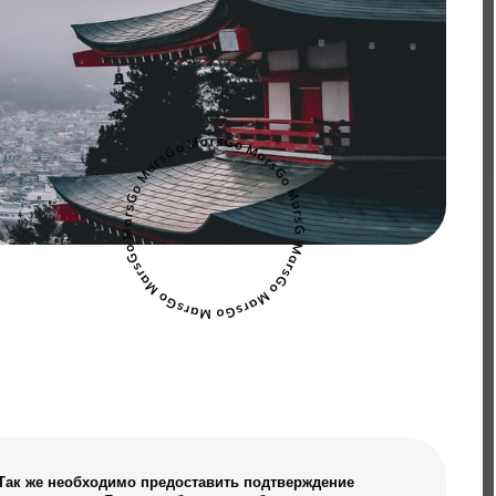
мо предоставить подтверждение
онии и бронь авиабилетов.
не может предоставить выписку с карты
нка, то его проживание в Японии должно
 моменту подачи документов на визу.