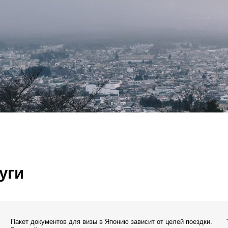
т документов для визы в Японию зависит от целей поездки.
Так же необходи
вый список включает следующие бумаги:
проживания в Яп
аполненная визовая анкета в 2 экземплярах;
Если заявитель 
 фото;
иностранного ба
ействующий загранпаспорт, в котором есть хотя бы одна
быть оплачено к
истая страница;
опия страницы с фото из загранпаспорта;