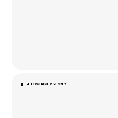
П
К
Р
В
С
п
В да
ЧТО ВХОДИТ В УСЛУГУ
К
в
П
И
С
При 
Б
Б
Расс
ОСОБЕННОСТИ
треб