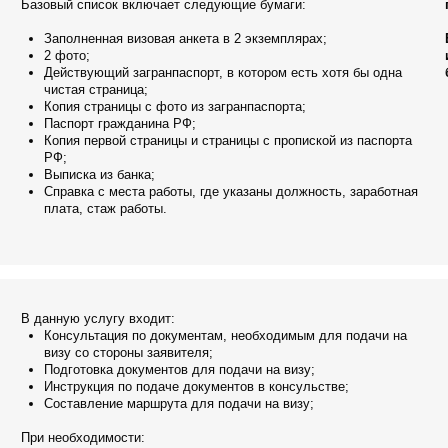
аспорт гражданина РФ;
опия первой страницы и страницы с пропиской из паспорта
Ф;
ыписка из банка;
правка с места работы, где указаны должность, заработная
лата, стаж работы.
нную услугу входит:
онсультация по документам, необходимым для подачи на
изу со стороны заявителя;
одготовка документов для подачи на визу;
нструкция по подаче документов в консульстве;
оставление маршрута для подачи на визу;
необходимости:
ронирование жилья в Японии;
ронирование билетов;
мотрение заявки на открытие японской визы в посольстве
ует 4 рабочих дня. Выходные и праздники не учитываются,