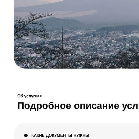
Об услуге<<
Подробное описание услуги
Паке
КАКИЕ ДОКУМЕНТЫ НУЖНЫ
Базо
З
2
Д
ч
К